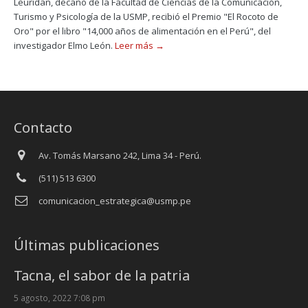
Leuridan, decano de la Facultad de Ciencias de la Comunicación,
Turismo y Psicología de la USMP, recibió el Premio "El Rocoto de
Oro" por el libro "14,000 años de alimentación en el Perú", del
investigador Elmo León.
Leer más →
Contacto
Av. Tomás Marsano 242, Lima 34 - Perú.
(511) 513 6300
comunicacion_estrategica@usmp.pe
Últimas publicaciones
Tacna, el sabor de la patria
5 agosto, 2022 7:08 pm