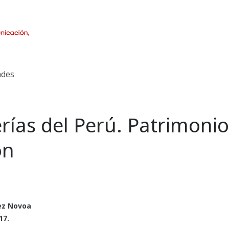
des
erías del Perú. Patrimonio
ón
rez Novoa
17.