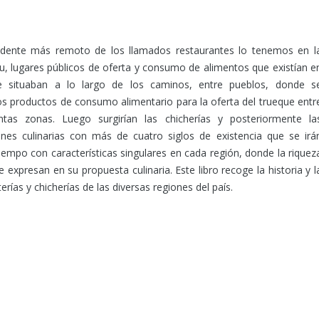
edente más remoto de los llamados restaurantes lo tenemos en l
tu, lugares públicos de oferta y consumo de alimentos que existían e
Se situaban a lo largo de los caminos, entre pueblos, donde s
os productos de consumo alimentario para la oferta del trueque entr
ntas zonas. Luego surgirían las chicherías y posteriormente la
ciones culinarias con más de cuatro siglos de existencia que se irá
iempo con características singulares en cada región, donde la riquez
e expresan en su propuesta culinaria. Este libro recoge la historia y l
terías y chicherías de las diversas regiones del país.