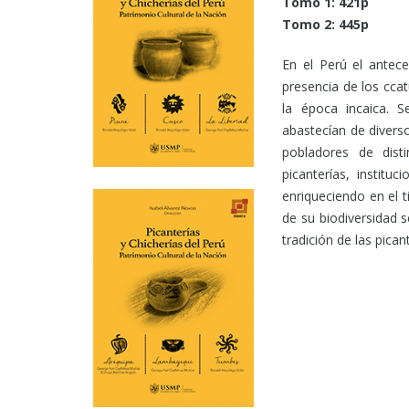
Tomo 1: 421p
Tomo 2: 445p
En el Perú el antec
presencia de los cca
la época incaica. 
abastecían de divers
pobladores de disti
picanterías, institu
enriqueciendo en el t
de su biodiversidad s
tradición de las pican