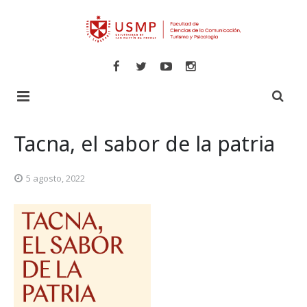
Inicio
Tacna, el sabor de la patria
Libros
5 agosto, 2022
Revistas
Comunicaciones
Novedades
Turismo y Hotelería
Especializadas
Psicología
Veritas