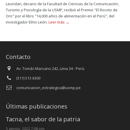
Leuridan, decano de la Facultad de Ciencias de la Comunicación,
Turismo y Psicología de la USMP, recibió el Premio "El Rocoto de
Oro" por el libro "14,000 años de alimentación en el Perú", del
investigador Elmo León.
Leer más →
Contacto
Av. Tomás Marsano 242, Lima 34 - Perú.
(511) 513 6300
comunicacion_estrategica@usmp.pe
Últimas publicaciones
Tacna, el sabor de la patria
5 agosto, 2022 7:08 pm