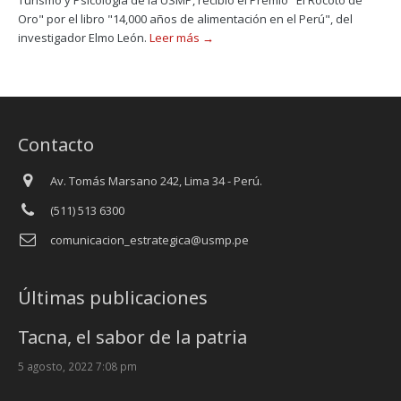
Turismo y Psicología de la USMP, recibió el Premio "El Rocoto de
Oro" por el libro "14,000 años de alimentación en el Perú", del
investigador Elmo León.
Leer más →
Contacto
Av. Tomás Marsano 242, Lima 34 - Perú.
(511) 513 6300
comunicacion_estrategica@usmp.pe
Últimas publicaciones
Tacna, el sabor de la patria
5 agosto, 2022 7:08 pm