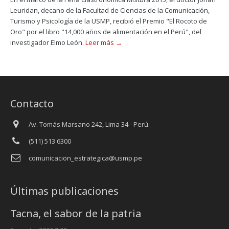
Leuridan, decano de la Facultad de Ciencias de la Comunicación,
Turismo y Psicología de la USMP, recibió el Premio "El Rocoto de
Oro" por el libro "14,000 años de alimentación en el Perú", del
investigador Elmo León.
Leer más →
Contacto
Av. Tomás Marsano 242, Lima 34 - Perú.
(511) 513 6300
comunicacion_estrategica@usmp.pe
Últimas publicaciones
Tacna, el sabor de la patria