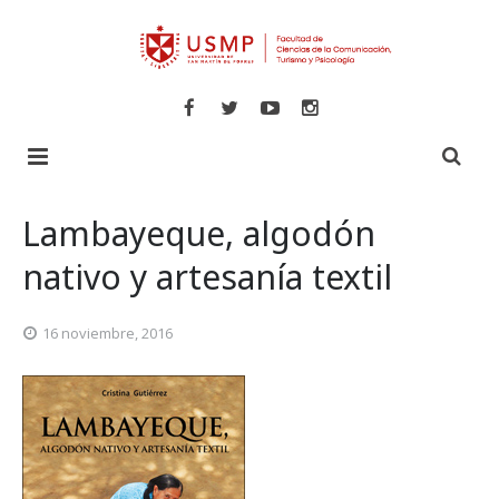
Inicio
Lambayeque, algodón
Libros
nativo y artesanía textil
Revistas
Comunicaciones
16 noviembre, 2016
Novedades
Turismo y Hotelería
Especializadas
Psicología
Veritas