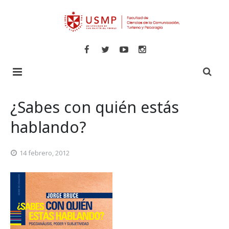
Inicio
¿Sabes con quién estás
Libros
hablando?
Revistas
Comunicaciones
14 febrero, 2012
Novedades
Turismo y Hotelería
Especializadas
Psicología
Veritas