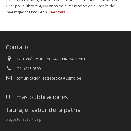
Oro" por el libro "14,000 años de alimentación en el Perú", del
investigador Elmo León.
Leer más →
Contacto
Av. Tomás Marsano 242, Lima 34 - Perú.
(511) 513 6300
comunicacion_estrategica@usmp.pe
Últimas publicaciones
Tacna, el sabor de la patria
5 agosto, 2022 7:08 pm