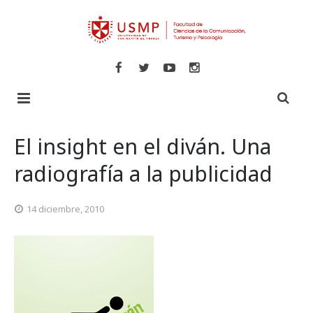
Inicio
El insight en el diván. Una
Libros
radiografía a la publicidad
Revistas
Comunicaciones
14 diciembre, 2010
Novedades
Turismo y Hotelería
Especializadas
Psicología
Veritas