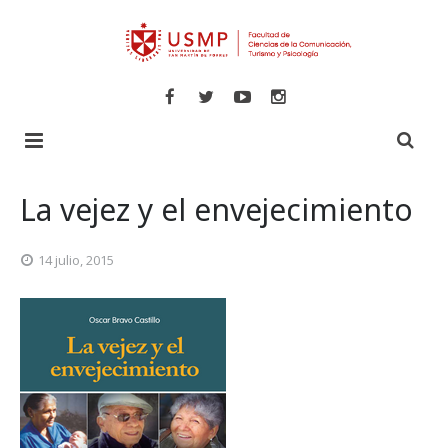
Inicio
La vejez y el envejecimiento
Libros
14 julio, 2015
Revistas
Comunicaciones
Novedades
Turismo y Hotelería
Especializadas
Psicología
Veritas