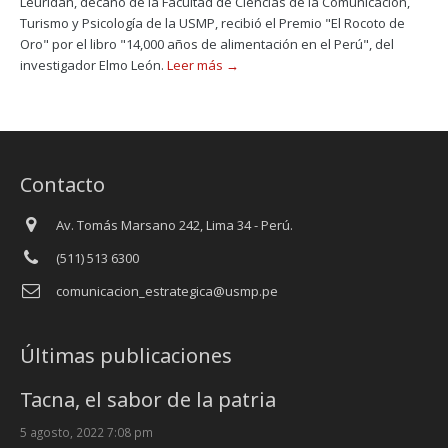
Leuridan, decano de la Facultad de Ciencias de la Comunicación,
Turismo y Psicología de la USMP, recibió el Premio "El Rocoto de
Oro" por el libro "14,000 años de alimentación en el Perú", del
investigador Elmo León.
Leer más →
Contacto
Av. Tomás Marsano 242, Lima 34 - Perú.
(511) 513 6300
comunicacion_estrategica@usmp.pe
Últimas publicaciones
Tacna, el sabor de la patria
5 agosto, 2022 7:08 pm