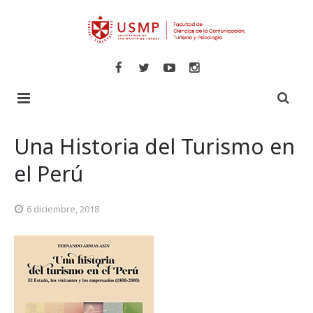
Inicio
Una Historia del Turismo en
Libros
el Perú
Revistas
Comunicaciones
6 diciembre, 2018
Novedades
Turismo y Hotelería
Especializadas
Psicología
Veritas