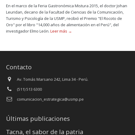
En el marco de la Feria Gastronómica Mistura 2015, el doctor Johan
Leuridan, decano de la Facultad de Ciencias de la Comunicación,
Turismo y Psicología de la USMP, recibió el Premio "El Rocoto de
Oro" por el libro "14,000 años de alimentación en el Perú", del
investigador Elmo León.
Leer más →
Contacto
Av. Tomás Marsano 242, Lima 34 - Perú.
(511) 513 6300
comunicacion_estrategica@usmp.pe
Últimas publicaciones
Tacna, el sabor de la patria