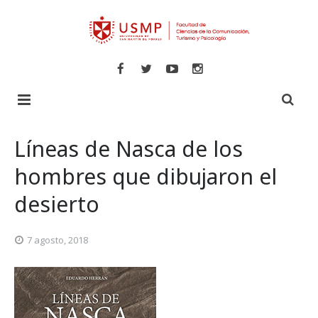
Inicio
Líneas de Nasca de los
Libros
hombres que dibujaron el
desierto
Revistas
Comunicaciones
Novedades
Turismo y Hotelería
Especializadas
7 agosto, 2018
Psicología
Veritas