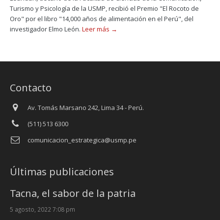
Turismo y Psicología de la USMP, recibió el Premio "El Rocoto de
Oro" por el libro "14,000 años de alimentación en el Perú", del
investigador Elmo León.
Leer más →
Contacto
Av. Tomás Marsano 242, Lima 34 - Perú.
(511) 513 6300
comunicacion_estrategica@usmp.pe
Últimas publicaciones
Tacna, el sabor de la patria
5 agosto, 2022 7:08 pm