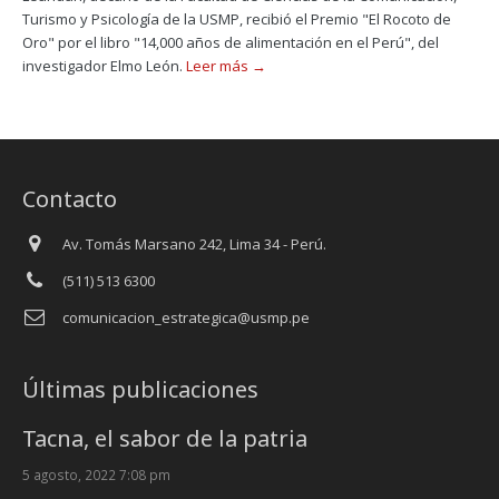
Turismo y Psicología de la USMP, recibió el Premio "El Rocoto de
Oro" por el libro "14,000 años de alimentación en el Perú", del
investigador Elmo León.
Leer más →
Contacto
Av. Tomás Marsano 242, Lima 34 - Perú.
(511) 513 6300
comunicacion_estrategica@usmp.pe
Últimas publicaciones
Tacna, el sabor de la patria
5 agosto, 2022 7:08 pm