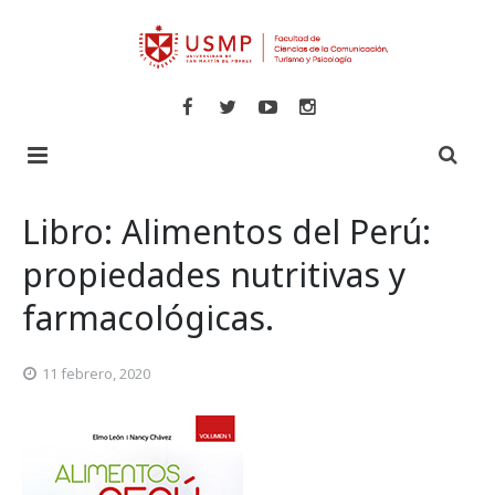
Inicio
Libro: Alimentos del Perú:
Libros
propiedades nutritivas y
farmacológicas.
Revistas
Comunicaciones
Novedades
Turismo y Hotelería
Especializadas
11 febrero, 2020
Psicología
Veritas