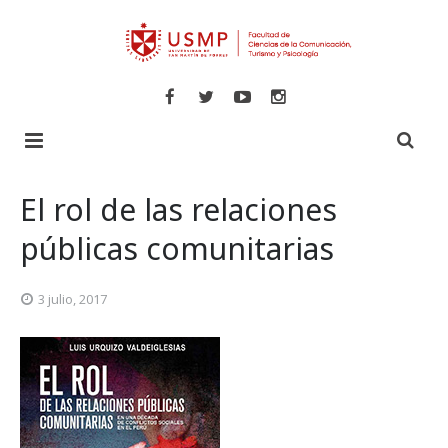
Inicio
El rol de las relaciones
Libros
públicas comunitarias
Revistas
Comunicaciones
3 julio, 2017
Novedades
Turismo y Hotelería
Especializadas
Psicología
Veritas